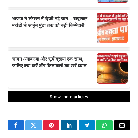
Facebook
Twitter
Pinterest
LinkedIn
Telegram
WhatsApp
Email