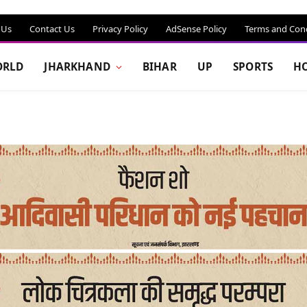
 Us
Contact Us
Privacy Policy
AdSense Policy
Terms and Cond
RLD
JHARKHAND
BIHAR
UP
SPORTS
H