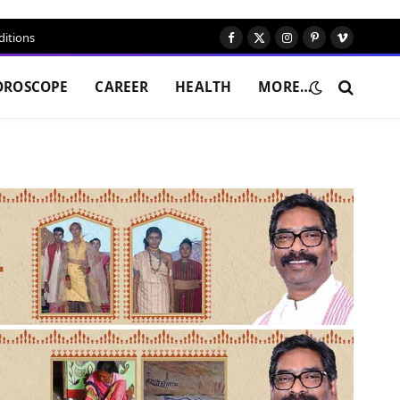
itions
Facebook
X
Instagram
Pinterest
Vimeo
(Twitter)
OROSCOPE
CAREER
HEALTH
MORE…