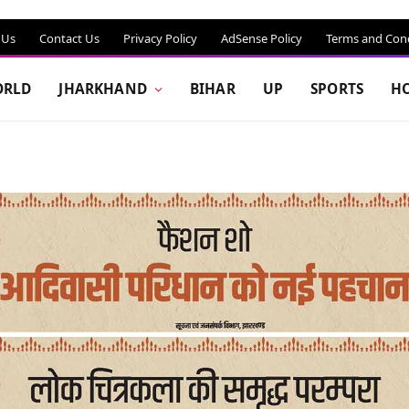
 Us
Contact Us
Privacy Policy
AdSense Policy
Terms and Cond
RLD
JHARKHAND
BIHAR
UP
SPORTS
H