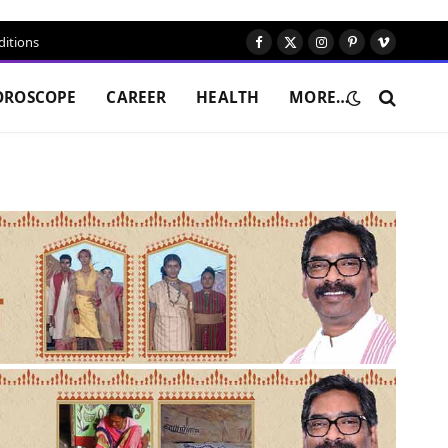
itions
Facebook
X
Instagram
Pinterest
Vimeo
(Twitter)
OROSCOPE
CAREER
HEALTH
MORE…