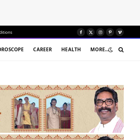
itions
Facebook
X
Instagram
Pinterest
Vimeo
(Twitter)
OROSCOPE
CAREER
HEALTH
MORE…