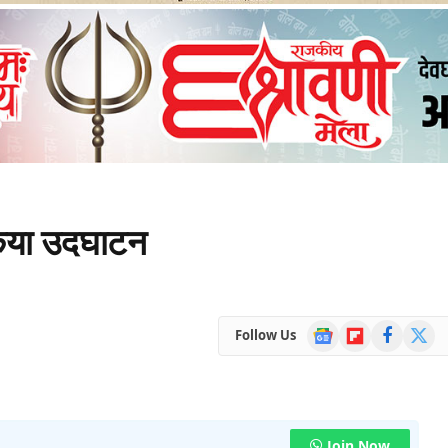
किया उदघाटन
Google
Flipboard
Facebook
X
Follow Us
News
(Twitte
Join Now