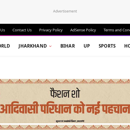
Advertisement
 Us
Contact Us
Privacy Policy
AdSense Policy
Terms and Cond
RLD
JHARKHAND
BIHAR
UP
SPORTS
H