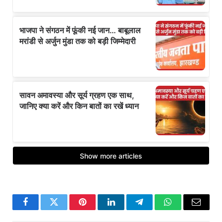
Facebook
Twitter
Pinterest
LinkedIn
Telegram
WhatsApp
Email