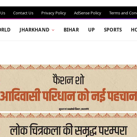
 Us
Contact Us
Privacy Policy
AdSense Policy
Terms and Cond
RLD
JHARKHAND
BIHAR
UP
SPORTS
H