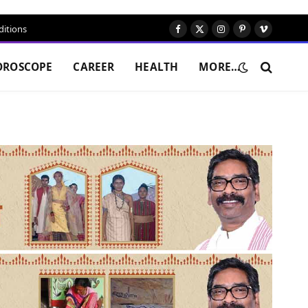
itions
Facebook
X
Instagram
Pinterest
Vimeo
(Twitter)
OROSCOPE
CAREER
HEALTH
MORE…