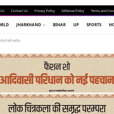
 Us
Contact Us
Privacy Policy
AdSense Policy
Terms and Cond
RLD
JHARKHAND
BIHAR
UP
SPORTS
H
ोह में होंगे शामिल