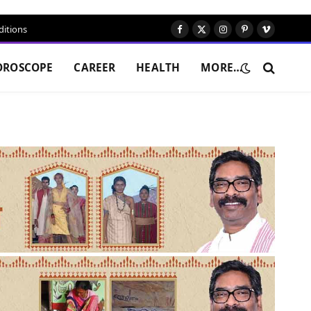
itions
Facebook
X
Instagram
Pinterest
Vimeo
(Twitter)
OROSCOPE
CAREER
HEALTH
MORE…