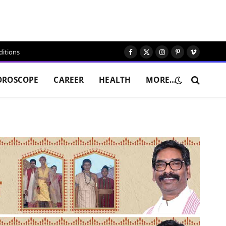
itions
Facebook
X
Instagram
Pinterest
Vimeo
(Twitter)
OROSCOPE
CAREER
HEALTH
MORE…