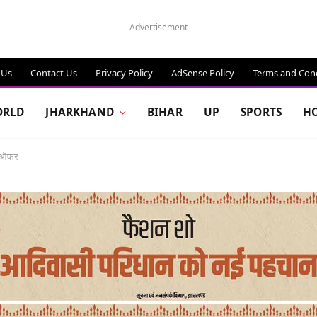
Advertisement
 Us
Contact Us
Privacy Policy
AdSense Policy
Terms and Cond
RLD
JHARKHAND
BIHAR
UP
SPORTS
H
ार ऑफर