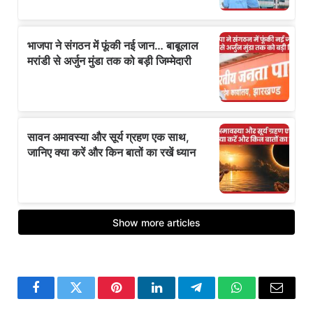
Facebook
Twitter
Pinterest
LinkedIn
Telegram
WhatsApp
Email