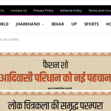
 Us
Contact Us
Privacy Policy
AdSense Policy
Terms and Cond
RLD
JHARKHAND
BIHAR
UP
SPORTS
H
ापान और द.कोरिया