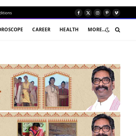
itions
Facebook
X
Instagram
Pinterest
Vimeo
(Twitter)
OROSCOPE
CAREER
HEALTH
MORE…