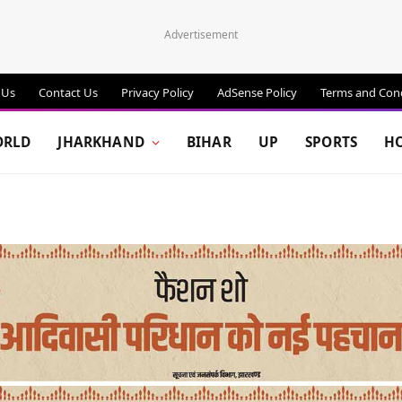
Advertisement
 Us
Contact Us
Privacy Policy
AdSense Policy
Terms and Cond
RLD
JHARKHAND
BIHAR
UP
SPORTS
H