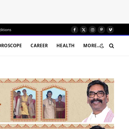
itions
Facebook
X
Instagram
Pinterest
Vimeo
(Twitter)
OROSCOPE
CAREER
HEALTH
MORE…