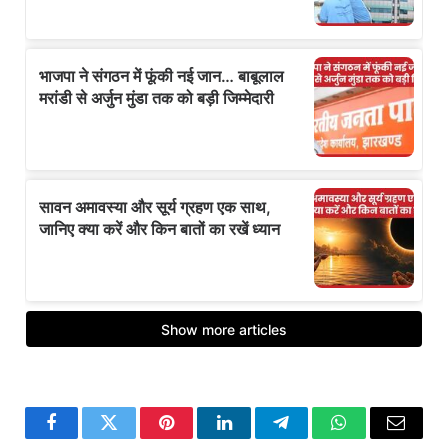
Facebook
Twitter
Pinterest
LinkedIn
Telegram
WhatsApp
Email