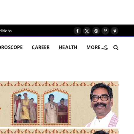
itions
Facebook
X
Instagram
Pinterest
Vimeo
(Twitter)
OROSCOPE
CAREER
HEALTH
MORE…