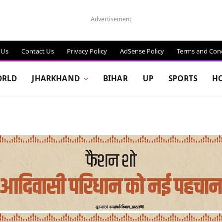
Advertisement
 Us
Contact Us
Privacy Policy
AdSense Policy
Terms and Cond
RLD
JHARKHAND
BIHAR
UP
SPORTS
H