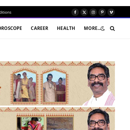
itions
Facebook
X
Instagram
Pinterest
Vimeo
(Twitter)
OROSCOPE
CAREER
HEALTH
MORE…