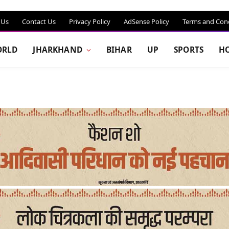
 Us
Contact Us
Privacy Policy
AdSense Policy
Terms and Cond
RLD
JHARKHAND
BIHAR
UP
SPORTS
H