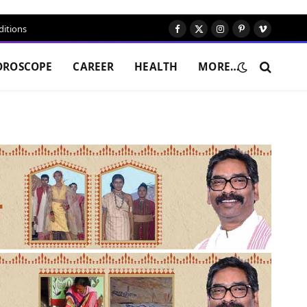
itions
Facebook
X
Instagram
Pinterest
Vimeo
(Twitter)
OROSCOPE
CAREER
HEALTH
MORE…