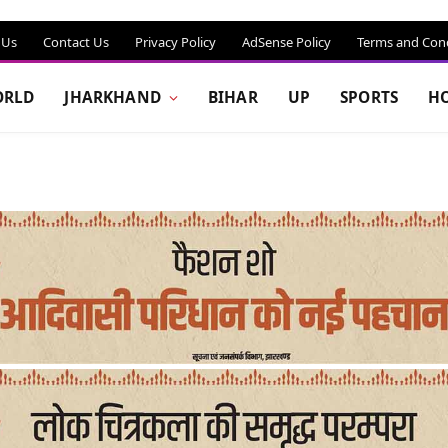
 Us
Contact Us
Privacy Policy
AdSense Policy
Terms and Cond
RLD
JHARKHAND
BIHAR
UP
SPORTS
H