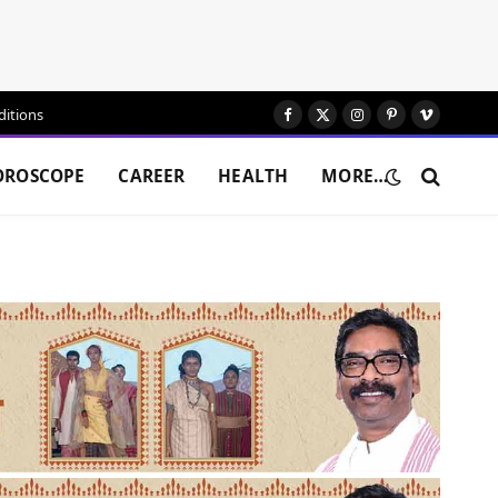
itions
Facebook
X
Instagram
Pinterest
Vimeo
(Twitter)
OROSCOPE
CAREER
HEALTH
MORE…