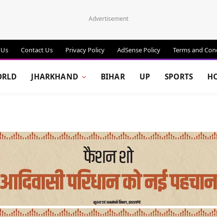
Advertisement
 Us
Contact Us
Privacy Policy
AdSense Policy
Terms and Cond
RLD
JHARKHAND
BIHAR
UP
SPORTS
H