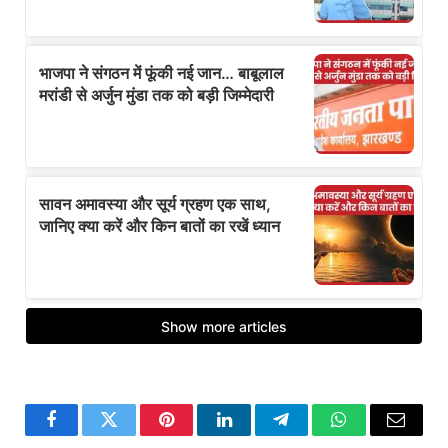
Facebook
Twitter
Pinterest
LinkedIn
Telegram
WhatsApp
Email