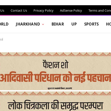
 Us
Contact Us
Privacy Policy
AdSense Policy
Terms and Cond
RLD
JHARKHAND
BIHAR
UP
SPORTS
H
र्ज