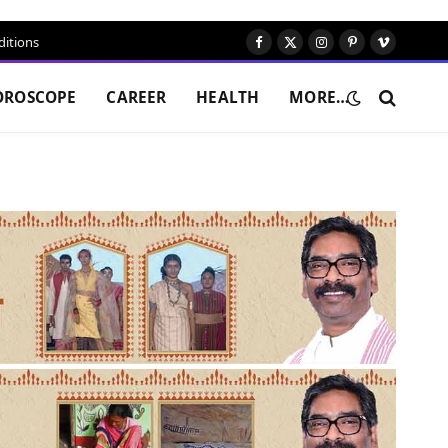
itions
Facebook
X
Instagram
Pinterest
Vimeo
(Twitter)
OROSCOPE
CAREER
HEALTH
MORE…