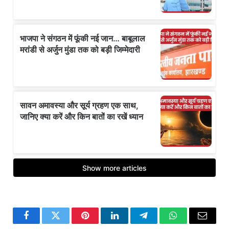
Facebook
Twitter
Pinterest
LinkedIn
Telegram
WhatsApp
Email