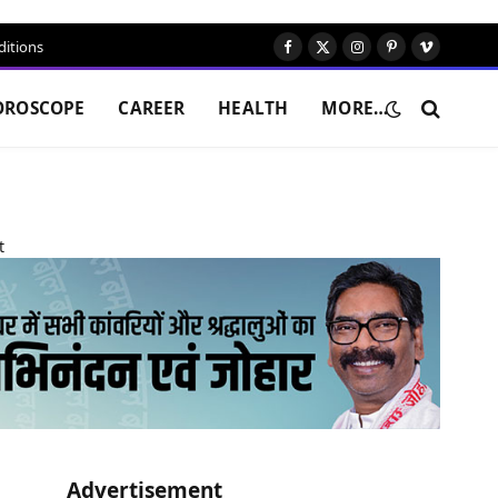
itions
Facebook
X
Instagram
Pinterest
Vimeo
(Twitter)
OROSCOPE
CAREER
HEALTH
MORE…
Advertisement