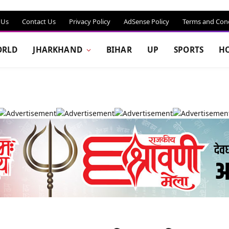
 Us
Contact Us
Privacy Policy
AdSense Policy
Terms and Cond
RLD
JHARKHAND
BIHAR
UP
SPORTS
H