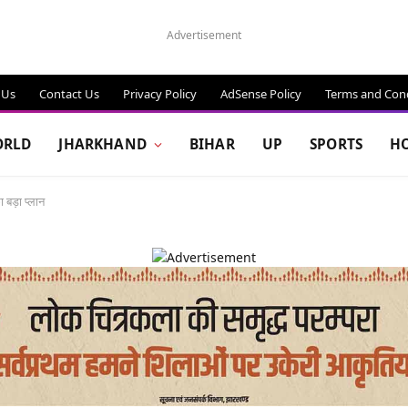
Advertisement
 Us
Contact Us
Privacy Policy
AdSense Policy
Terms and Cond
RLD
JHARKHAND
BIHAR
UP
SPORTS
H
बड़ा प्लान