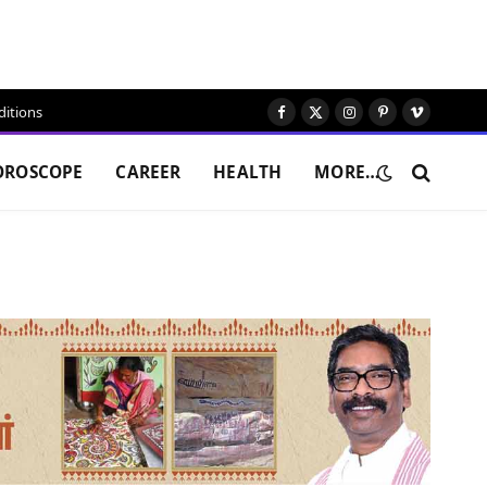
itions
Facebook
X
Instagram
Pinterest
Vimeo
(Twitter)
OROSCOPE
CAREER
HEALTH
MORE…