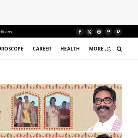
itions
Facebook
X
Instagram
Pinterest
Vimeo
(Twitter)
OROSCOPE
CAREER
HEALTH
MORE…