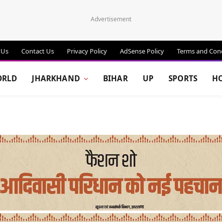
Advertisement
 Us
Contact Us
Privacy Policy
AdSense Policy
Terms and Cond
RLD
JHARKHAND
BIHAR
UP
SPORTS
H