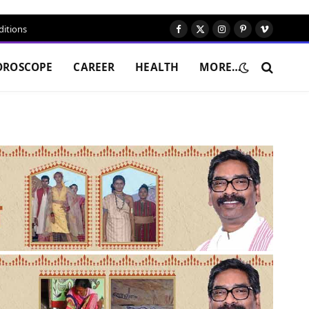
itions
Facebook
X
Instagram
Pinterest
Vimeo
(Twitter)
OROSCOPE
CAREER
HEALTH
MORE…