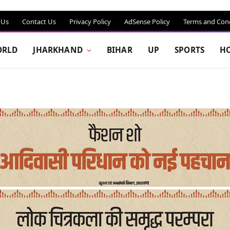
 Us
Contact Us
Privacy Policy
AdSense Policy
Terms and Cond
RLD
JHARKHAND
BIHAR
UP
SPORTS
H