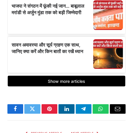
Facebook
Twitter
Pinterest
LinkedIn
Telegram
WhatsApp
Email