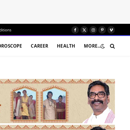
itions
Facebook
X
Instagram
Pinterest
Vimeo
(Twitter)
OROSCOPE
CAREER
HEALTH
MORE…