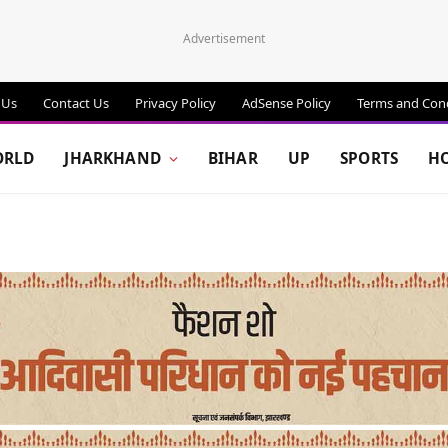
Advertisement
 Us
Contact Us
Privacy Policy
AdSense Policy
Terms and Cond
RLD
JHARKHAND
BIHAR
UP
SPORTS
H