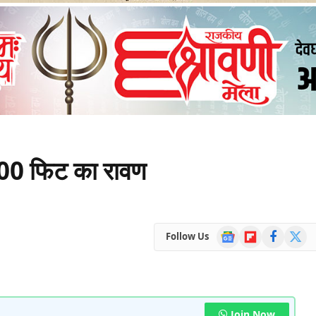
 100 फिट का रावण
Google
Flipboard
Facebook
X
Follow Us
News
(Twitte
Join Now