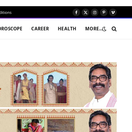
itions
Facebook
X
Instagram
Pinterest
Vimeo
(Twitter)
OROSCOPE
CAREER
HEALTH
MORE…