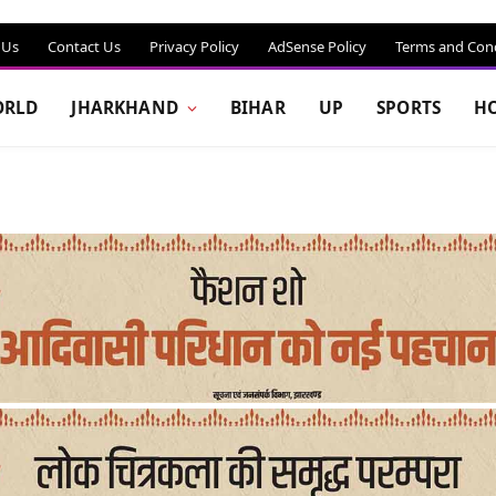
 Us
Contact Us
Privacy Policy
AdSense Policy
Terms and Cond
RLD
JHARKHAND
BIHAR
UP
SPORTS
H