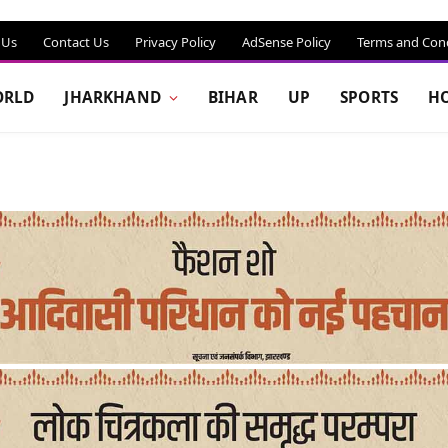
 Us
Contact Us
Privacy Policy
AdSense Policy
Terms and Cond
RLD
JHARKHAND
BIHAR
UP
SPORTS
H