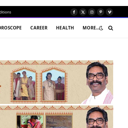
itions
Facebook
X
Instagram
Pinterest
Vimeo
(Twitter)
OROSCOPE
CAREER
HEALTH
MORE…