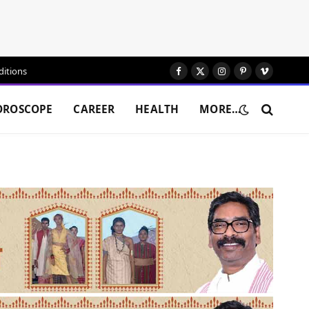
itions
Facebook
X
Instagram
Pinterest
Vimeo
(Twitter)
OROSCOPE
CAREER
HEALTH
MORE…