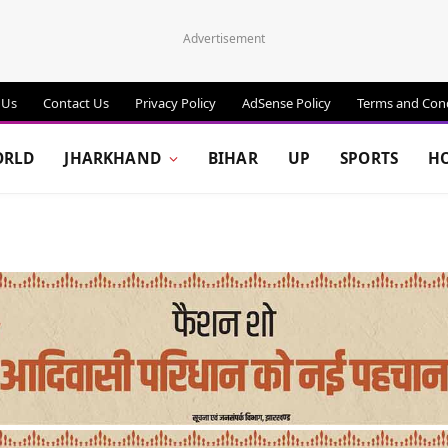
Advertisement
 Us
Contact Us
Privacy Policy
AdSense Policy
Terms and Cond
RLD
JHARKHAND
BIHAR
UP
SPORTS
H