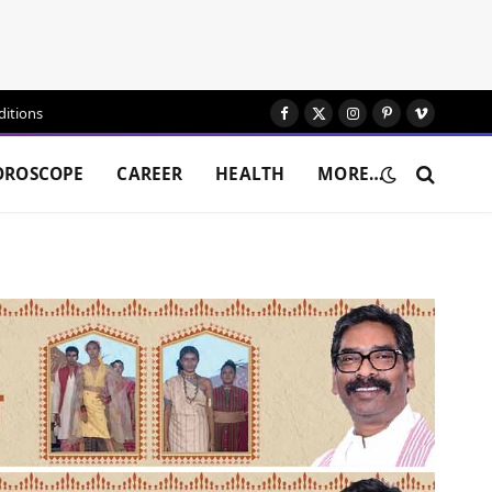
itions
Facebook
X
Instagram
Pinterest
Vimeo
(Twitter)
OROSCOPE
CAREER
HEALTH
MORE…