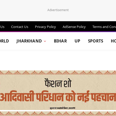
Advertisement
 Us
Contact Us
Privacy Policy
AdSense Policy
Terms and Cond
RLD
JHARKHAND
BIHAR
UP
SPORTS
H