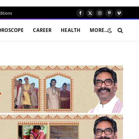
itions
Facebook
X
Instagram
Pinterest
Vimeo
(Twitter)
OROSCOPE
CAREER
HEALTH
MORE…