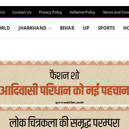
 Us
Contact Us
Privacy Policy
AdSense Policy
Terms and Cond
RLD
JHARKHAND
BIHAR
UP
SPORTS
H