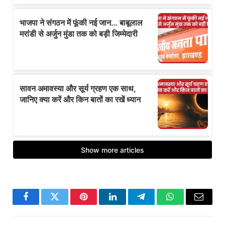
Facebook
Twitter
Pinterest
LinkedIn
Telegram
WhatsApp
Email