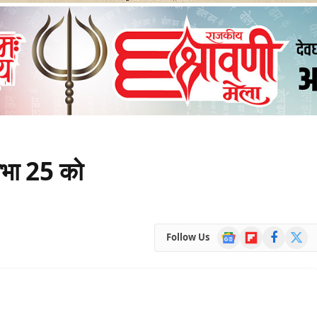
 सभा 25 को
Google
Flipboard
Facebook
X
Follow Us
News
(Twitte