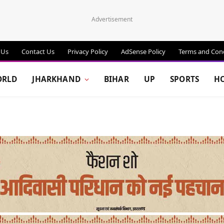
Advertisement
 Us
Contact Us
Privacy Policy
AdSense Policy
Terms and Cond
RLD
JHARKHAND
BIHAR
UP
SPORTS
H