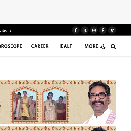
itions
Facebook
X
Instagram
Pinterest
Vimeo
(Twitter)
OROSCOPE
CAREER
HEALTH
MORE…