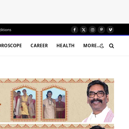
itions
Facebook
X
Instagram
Pinterest
Vimeo
(Twitter)
OROSCOPE
CAREER
HEALTH
MORE…