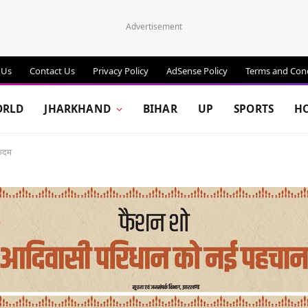
Advertisement
 Us
Contact Us
Privacy Policy
AdSense Policy
Terms and Cond
RLD
JHARKHAND
BIHAR
UP
SPORTS
H
 कदम