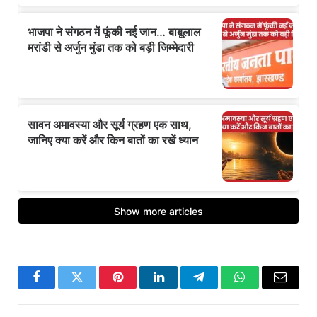
Facebook
Twitter
Pinterest
LinkedIn
Telegram
WhatsApp
Email