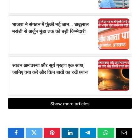
Facebook
Twitter
Pinterest
LinkedIn
Telegram
WhatsApp
Email