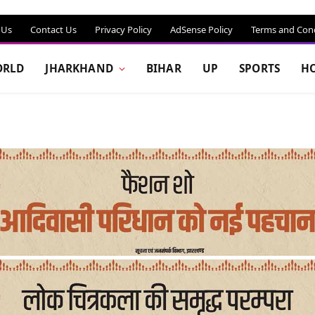
 Us
Contact Us
Privacy Policy
AdSense Policy
Terms and Cond
RLD
JHARKHAND
BIHAR
UP
SPORTS
H