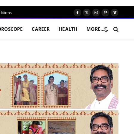
itions
Facebook
X
Instagram
Pinterest
Vimeo
(Twitter)
OROSCOPE
CAREER
HEALTH
MORE…